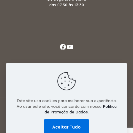
das 07:30 às 13:30
Facebook
Youtube
Avenida Santos Dumont, 515
Nova Esperança - PR
87600-000
Este site usa cookies para melhorar sua experiência.
Ao usar este site, você concorda com nossa
Política
Camara Municipal de Nova Esperança - Desenvolvido
de Proteção de Dados
.
por
Hnet Websites
Aceitar Tudo