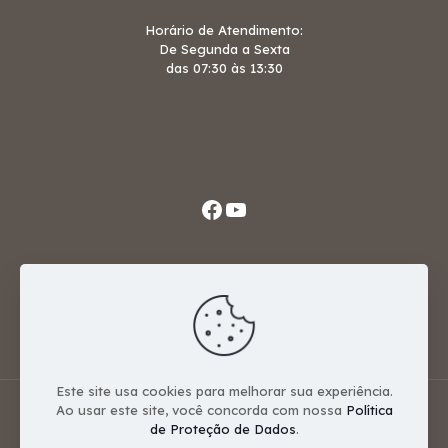
Horário de Atendimento:
De Segunda a Sexta
das 07:30 às 13:30
Facebook
Youtube
Avenida Santos Dumont, 515
Nova Esperança - PR
87600-000
Este site usa cookies para melhorar sua experiência.
Ao usar este site, você concorda com nossa
Política
Camara Municipal de Nova Esperança - Desenvolvido
de Proteção de Dados
.
por
Hnet Websites